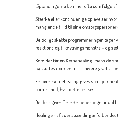
Spændingerne kommer ofte som følge af fø
Stærke eller kontinuerlige oplevelser hvor 
manglende tillid til sine omsorgspersoner 
De tidligt skabte programmeringer, tager v
reaktions og tilknytningsmønstre – og sætte
Børn der får en Kernehealing imens de sta
og sættes dermed fri til i højere grad at u
En børnekernehealing gives som fjernheali
barnet med, hvis dette ønskes.
Der kan gives flere Kernehealinger indtil b
Healingen aflader spændinger forbundet t