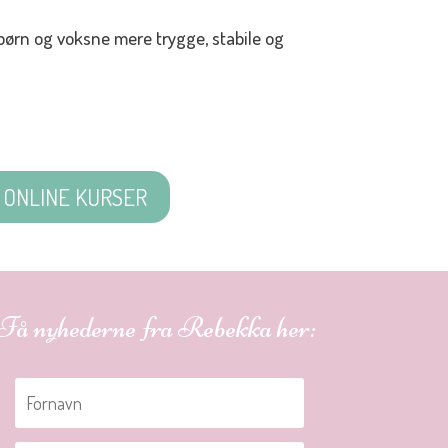
 børn og voksne mere trygge, stabile og
ONLINE KURSER
Få nyhederne fra Rebekka her: