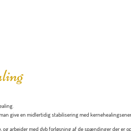
ling
ealing.
an man give en midlertidig stabilisering med kernehealingsen
 og arbejder med dyb forløsning af de spændinger der er opst