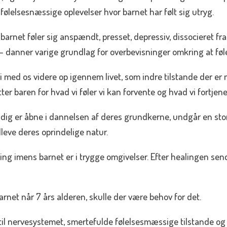
lelsesnæssige oplevelser hvor barnet har følt sig utryg.
barnet føler sig anspændt, presset, depressiv, dissocieret fr
– danner varige grundlag for overbevisninger omkring at føle 
i med os videre op igennem livet, som indre tilstande der er
r baren for hvad vi føler vi kan forvente og hvad vi fortjener 
dig er åbne i dannelsen af deres grundkerne, undgår en stor 
dleve deres oprindelige natur.
ng imens barnet er i trygge omgivelser. Efter healingen sen
arnet når 7 års alderen, skulle der være behov for det.
il nervesystemet, smertefulde følelsesmæssige tilstande og