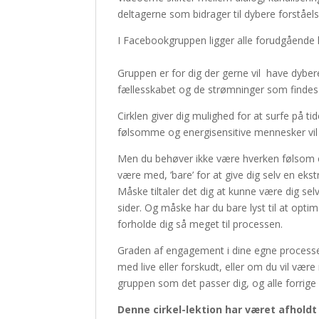
deltagerne som bidrager til dybere forståels
I Facebookgruppen ligger alle forudgående liv
Gruppen er for dig der gerne vil have dyber
fællesskabet og de strømninger som findes i 
Cirklen giver dig mulighed for at surfe på ti
følsomme og energisensitive mennesker vi
Men du behøver ikke være hverken følsom el
være med, ’bare’ for at give dig selv en ekst
Måske tiltaler det dig at kunne være dig sel
sider. Og måske har du bare lyst til at opti
forholde dig så meget til processen.
Graden af engagement i dine egne processer,
med live eller forskudt, eller om du vil være
gruppen som det passer dig, og alle forrige 
Denne cirkel-lektion har været afholdt o