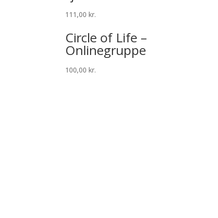
111,00
kr.
Circle of Life –
Onlinegruppe
100,00
kr.
Følg Rebekka på facebook her