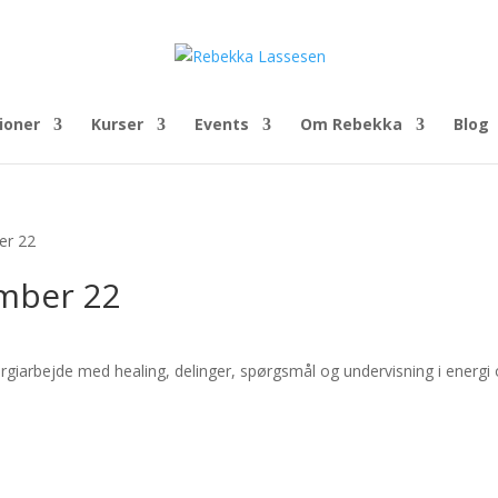
ioner
Kurser
Events
Om Rebekka
Blog
er 22
ember 22
ergiarbejde med healing, delinger, spørgsmål og undervisning i energi