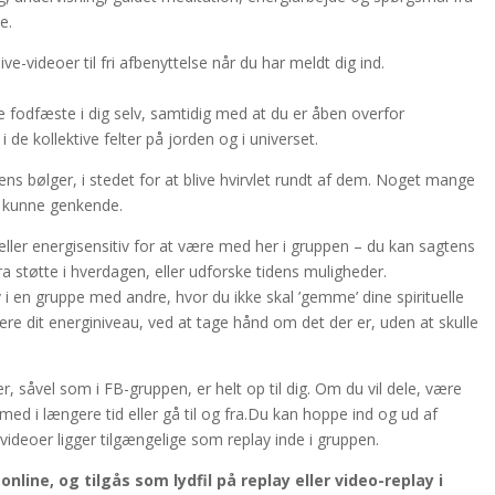
e.
e-videoer til fri afbenyttelse når du har meldt dig ind.
e fodfæste i dig selv, samtidig med at du er åben overfor
de kollektive felter på jorden og i universet.
dens bølger, i stedet for at blive hvirvlet rundt af dem. Noget mange
l kunne genkende.
ler energisensitiv for at være med her i gruppen – du kan sagtens
ra støtte i hverdagen, eller udforske tidens muligheder.
v i en gruppe med andre, hvor du ikke skal ’gemme’ dine spirituelle
mere dit energiniveau, ved at tage hånd om det der er, uden at skulle
 såvel som i FB-gruppen, er helt op til dig. Om du vil dele, være
 med i længere tid eller gå til og fra.Du kan hoppe ind og ud af
videoer ligger tilgængelige som replay inde i gruppen.
nline, og tilgås som lydfil på replay eller video-replay i