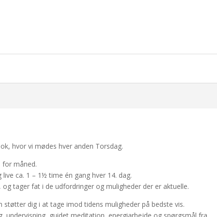
ook, hvor vi mødes hver anden Torsdag.
d for måned.
 live ca. 1 – 1½ time én gang hver 14. dag.
i, og tager fat i de udfordringer og muligheder der er aktuelle.
m støtter dig i at tage imod tidens muligheder på bedste vis.
ng, undervisning, guidet meditation, energiarbejde og spørgsmål fra