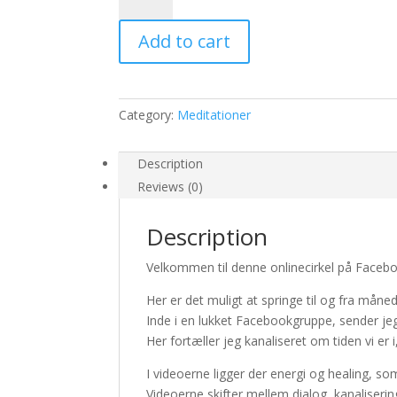
of
Life
Add to cart
-
8
December
22
Category:
Meditationer
quantity
Description
Reviews (0)
Description
Velkommen til denne onlinecirkel på Faceb
Her er det muligt at springe til og fra måne
Inde i en lukket Facebookgruppe, sender jeg
Her fortæller jeg kanaliseret om tiden vi er 
I videoerne ligger der energi og healing, so
Videoerne skifter mellem dialog, kanaliseri