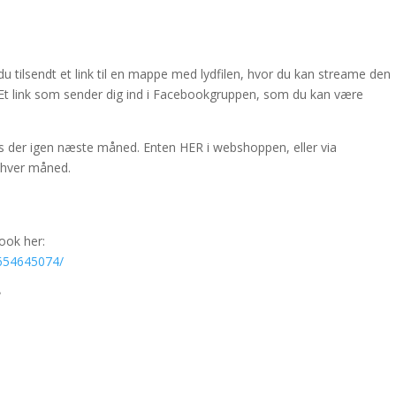
 du tilsendt et link til en mappe med lydfilen, hvor du kan streame den
+ Et link som sender dig ind i Facebookgruppen, som du kan være
s der igen næste måned. Enten HER i webshoppen, eller via
g hver måned.
ook her:
654645074/
♥