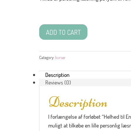
Tilkøb
ADD TO CART
læsninger
til
healing
Category:
kurser
af
bevidsthedsspaltninger
Description
quantity
Reviews (0)
Description
I forlængelse af forløbet “Helhed til 
muligt at tilkøbe en lille personlig læ