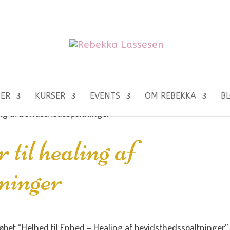
NER
KURSER
EVENTS
OM REBEKKA
B
ing af bevidsthedsspaltninger
 til healing af
tninger
orløbet “Helhed til Enhed – Healing af bevidsthedsspaltninger”