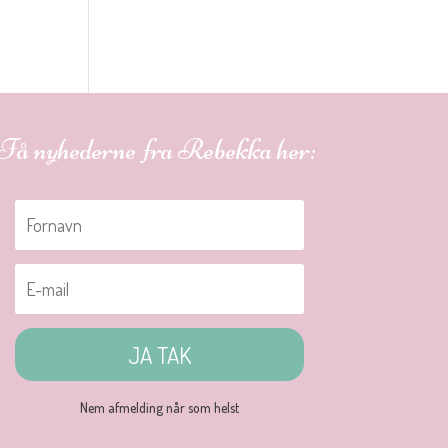
Få nyhederne fra Rebekka her:
JA TAK
Nem afmelding når som helst