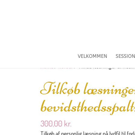
VELKOMMEN
SESSIO
Home
/
kurser
/ Tilkøb læsninger til heal
Tilkøb læsninger
bevidsthedsspal
300,00
kr.
Tilkøb af personlig læsning på lydfil til f