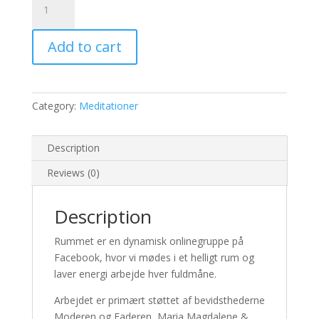
-
Onlinegruppe
Add to cart
med
fuldmånearbejde
quantity
Category:
Meditationer
Description
Reviews (0)
Description
Rummet er en dynamisk onlinegruppe på
Facebook, hvor vi mødes i et helligt rum og
laver energi arbejde hver fuldmåne.
Arbejdet er primært støttet af bevidsthederne
Moderen og Faderen, Maria Magdalene &