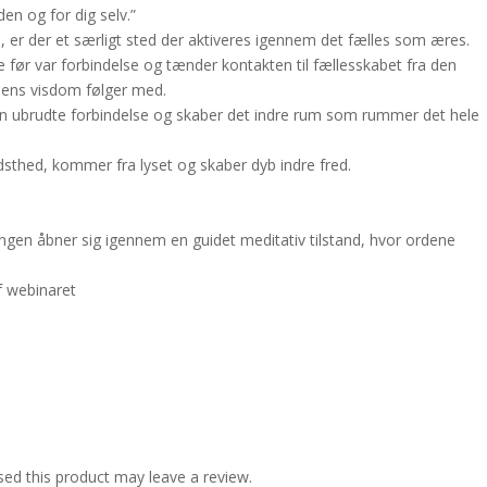
en og for dig selv.”
, er der et særligt sted der aktiveres igennem det fælles som æres.
e før var forbindelse og tænder kontakten til fællesskabet fra den
jælens visdom følger med.
e den ubrudte forbindelse og skaber det indre rum som rummer det hele
idsthed, kommer fra lyset og skaber dyb indre fred.
ringen åbner sig igennem en guidet meditativ tilstand, hvor ordene
af webinaret
ed this product may leave a review.