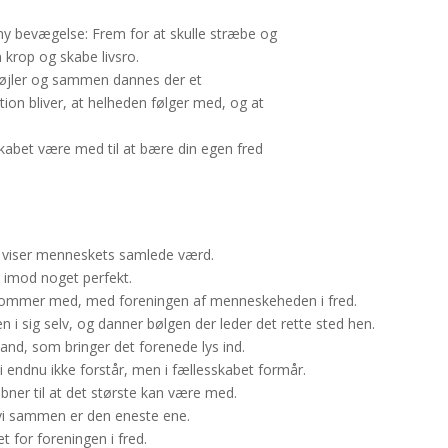
ny bevægelse: Frem for at skulle stræbe og
n krop og skabe livsro.
s søjler og sammen dannes der et
tion bliver, at helheden følger med, og at
skabet være med til at bære din egen fred
g viser menneskets samlede værd.
 imod noget perfekt.
 kommer med, med foreningen af menneskeheden i fred.
i sig selv, og danner bølgen der leder det rette sted hen.
and, som bringer det forenede lys ind.
i endnu ikke forstår, men i fællesskabet formår.
bner til at det største kan være med.
 vi sammen er den eneste ene.
t for foreningen i fred.