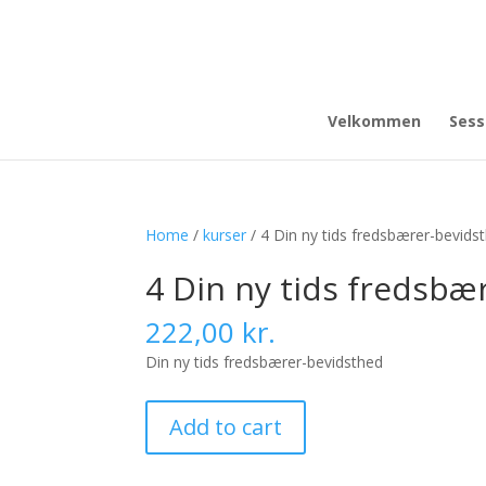
Velkommen
Sess
Home
/
kurser
/ 4 Din ny tids fredsbærer-bevids
4 Din ny tids fredsbæ
222,00
kr.
Din ny tids fredsbærer-bevidsthed
4
Add to cart
Din
ny