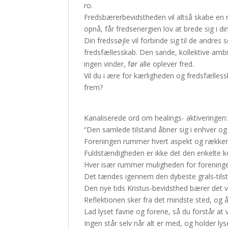
ro.
Fredsbærerbevidstheden vil altså skabe en 
opnå, får fredsenergien lov at brede sig i di
Din fredssøjle vil forbinde sig til de andre
fredsfællesskab. Den sande, kollektive ambi
ingen vinder, før alle oplever fred.
Vil du i ære for kærligheden og fredsfælles
frem?
Kanaliserede ord om healings- aktiveringen:
“Den samlede tilstand åbner sig i enhver o
Foreningen rummer hvert aspekt og rækker
Fuldstændigheden er ikke det den enkelte
Hver især rummer muligheden for foreningen 
Det tændes igennem den dybeste grals-tilst
Den nye tids Kristus-bevidsthed bærer det v
Reflektionen sker fra det mindste sted, og å
Lad lyset favne og forene, så du forstår at
Ingen står selv når alt er med, og holder lyse