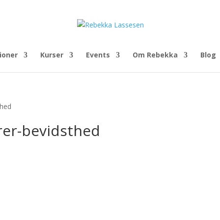
ioner
Kurser
Events
Om Rebekka
Blog
thed
rer-bevidsthed