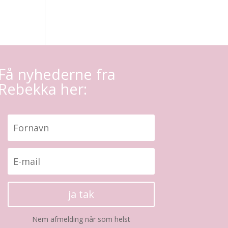
Få nyhederne fra
Rebekka her:
ja tak
Nem afmelding når som helst