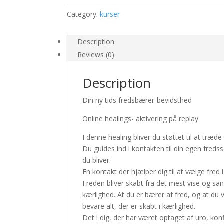
tids
fredsbærer-
Category:
kurser
bevidsthed
quantity
Description
Reviews (0)
Description
Din ny tids fredsbærer-bevidsthed
Online healings- aktivering på replay
I denne healing bliver du støttet til at træd
Du guides ind i kontakten til din egen fredssø
du bliver.
En kontakt der hjælper dig til at vælge fred i 
Freden bliver skabt fra det mest vise og sand
kærlighed. At du er bærer af fred, og at du 
bevare alt, der er skabt i kærlighed.
Det i dig, der har været optaget af uro, kon