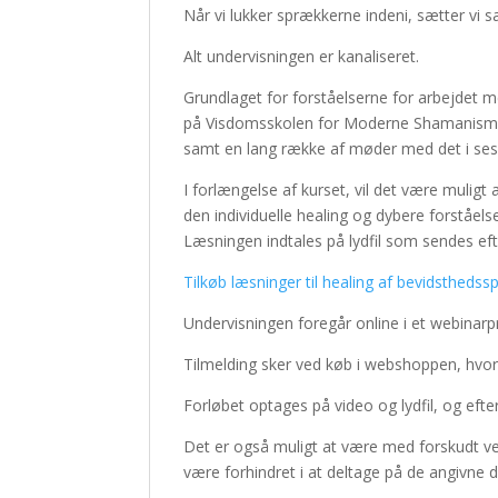
Når vi lukker sprækkerne indeni, sætter vi s
Alt undervisningen er kanaliseret.
Grundlaget for forståelserne for arbejdet 
på Visdomsskolen for Moderne Shamanisme,
samt en lang række af møder med det i sess
I forlængelse af kurset, vil det være muligt 
den individuelle healing og dybere forståels
Læsningen indtales på lydfil som sendes efte
Tilkøb læsninger til healing af bevidstheds
Undervisningen foregår online i et webinar
Tilmelding sker ved køb i webshoppen, hvoref
Forløbet optages på video og lydfil, og efter
Det er også muligt at være med forskudt ved 
være forhindret i at deltage på de angivne d