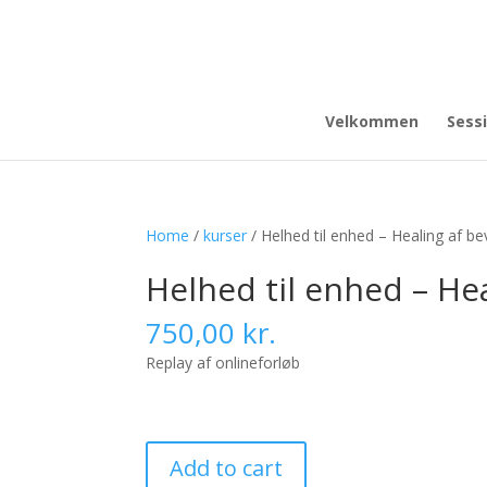
Velkommen
Sess
Home
/
kurser
/ Helhed til enhed – Healing af be
Helhed til enhed – He
750,00
kr.
Replay af onlineforløb
Helhed
Add to cart
til