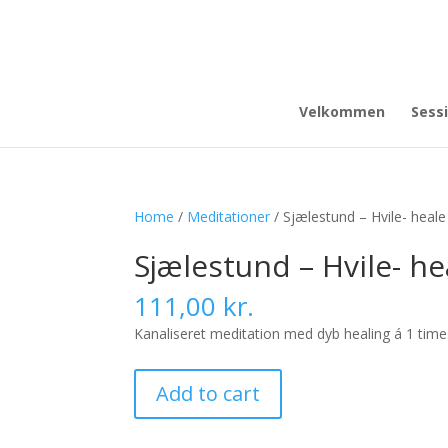
Velkommen
Sess
Home
/
Meditationer
/ Sjælestund – Hvile- heale
Sjælestund – Hvile- he
111,00
kr.
Kanaliseret meditation med dyb healing á 1 time
Sjælestund
Add to cart
-
Hvile-