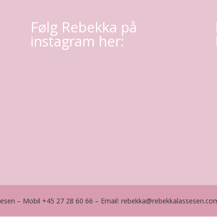
Følg Rebekka på
instagram her:
sesen – Mobil +45 27 28 60 66 – Email: rebekka@rebekkalassesen.c