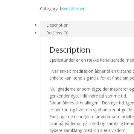
heale
-
Category:
Meditationer
tilstanden
vågner
Description
quantity
Reviews (0)
Description
Sjælestunder er en række kanaliserede medi
Hver enkelt meditation åbner til en tilstan
enkelte kan læne sig ind i, for at finde sin
Mulighederne er som digte der inspirerer og
genkender dybt i dit indre på samme tid.
Sådan åbnes til healingen i Den nye tid, ig
er her for, og hvor din sjæl ønsker at guide 
Spejlingerne i energien fungerer som holdte
svar på gåder du går med og samtidig tænder 
dybere samklang med din sjæls visdom.