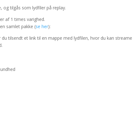
 og tilgås som lydfiler på replay.
er af 1 times varighed.
 en samlet pakke (
se her
):
 du tilsendt et link til en mappe med lydfilen, hvor du kan streame
d.
 sundhed