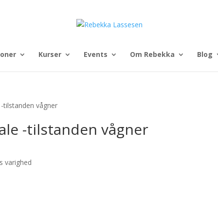
ioner
Kurser
Events
Om Rebekka
Blog
 -tilstanden vågner
ale -tilstanden vågner
s varighed