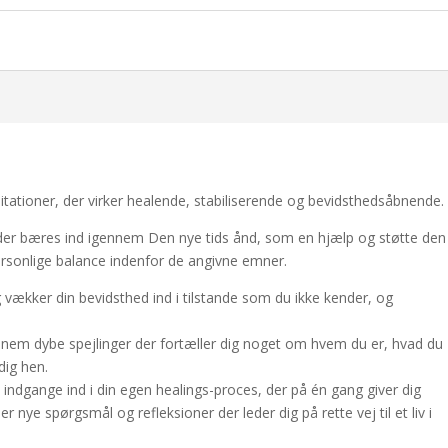
tationer, der virker healende, stabiliserende og bevidsthedsåbnende.
d der bæres ind igennem Den nye tids ånd, som en hjælp og støtte den
 personlige balance indenfor de angivne emner.
 vækker din bevidsthed ind i tilstande som du ikke kender, og
ennem dybe spejlinger der fortæller dig noget om hvem du er, hvad du
dig hen.
 indgange ind i din egen healings-proces, der på én gang giver dig
nye spørgsmål og refleksioner der leder dig på rette vej til et liv i