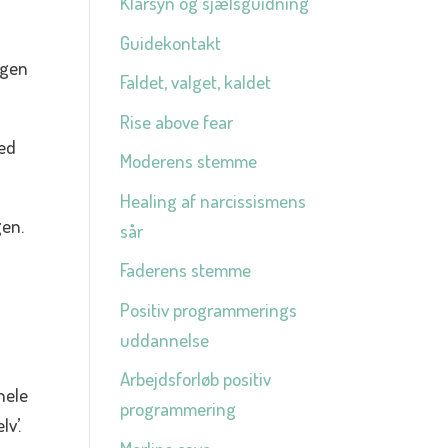
Klarsyn og sjælsguidning
Guidekontakt
ngen
Faldet, valget, kaldet
Rise above fear
med
Moderens stemme
Healing af narcissismens
gen.
sår
Faderens stemme
Positiv programmerings
uddannelse
Arbejdsforløb positiv
hele
programmering
v’.