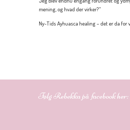
Jeg blev endnu engang forundret og ydmyg
mening, og hvad der virker?”
Ny-Tids Ayhuasca healing – det er da for v
Følg Rebekka på facebook her: