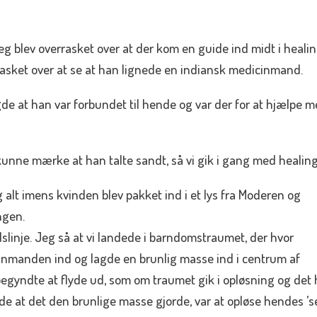
Jeg blev overrasket over at der kom en guide ind midt i heali
asket over at se at han lignede en indiansk medicinmand.
gde at han var forbundet til hende og var der for at hjælpe 
unne mærke at han talte sandt, så vi gik i gang med healin
g alt imens kvinden blev pakket ind i et lys fra Moderen og
ngen.
idslinje. Jeg så at vi landede i barndomstraumet, der hvor
cinmanden ind og lagde en brunlig masse ind i centrum af
 begyndte at flyde ud, som om traumet gik i opløsning og det 
e at det den brunlige masse gjorde, var at opløse hendes ’sel