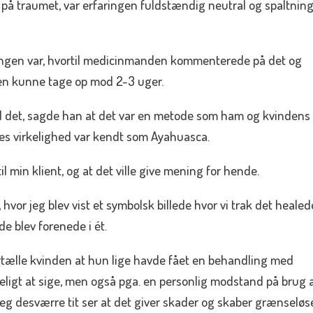
 på traumet, var erfaringen fuldstændig neutral og spaltnin
gen var, hvortil medicinmanden kommenterede på det og
hen kunne tage op mod 2-3 uger.
d det, sagde han at det var en metode som ham og kvindens
vores virkelighed var kendt som Ayahuasca.
il min klient, og at det ville give mening for hende.
n, hvor jeg blev vist et symbolsk billede hvor vi trak det healed
e blev forenede i ét.
tælle kvinden at hun lige havde fået en behandling med
ligt at sige, men også pga. en personlig modstand på brug 
a jeg desværre tit ser at det giver skader og skaber grænseløs