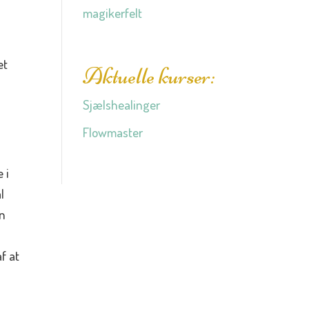
magikerfelt
et
Aktuelle kurser:
Sjælshealinger
Flowmaster
 i
l
un
e
f at