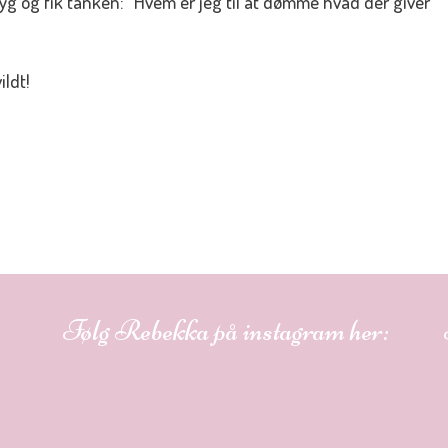
 og fik tanken: ”Hvem er jeg til at dømme hvad der giver
ildt!
Følg Rebekka på instagram her: