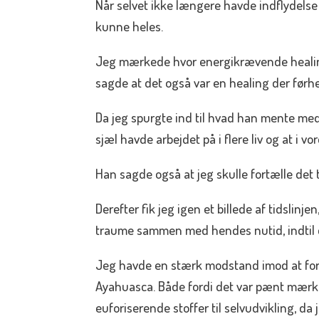
Når selvet ikke længere havde indflydelse
kunne heles.
Jeg mærkede hvor energikrævende healin
sagde at det også var en healing der før
Da jeg spurgte ind til hvad han mente me
sjæl havde arbejdet på i flere liv og at i 
Han sagde også at jeg skulle fortælle det t
Derefter fik jeg igen et billede af tidslinje
traume sammen med hendes nutid, indtil d
Jeg havde en stærk modstand imod at for
Ayahuasca. Både fordi det var pænt mærke
euforiserende stoffer til selvudvikling, d