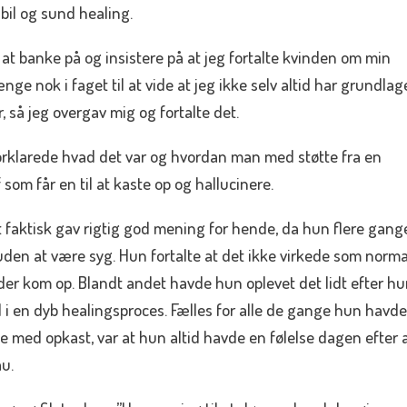
bil og sund healing.
 banke på og insistere på at jeg fortalte kvinden om min
ge nok i faget til at vide at jeg ikke selv altid har grundlag
, så jeg overgav mig og fortalte det.
forklarede hvad det var og hvordan man med støtte fra en
om får en til at kaste op og hallucinere.
 faktisk gav rigtig god mening for hende, da hun flere gange
 uden at være syg. Hun fortalte at det ikke virkede som norma
r kom op. Blandt andet havde hun oplevet det lidt efter h
d i en dyb healingsproces. Fælles for alle de gange hun havd
med opkast, var at hun altid havde en følelse dagen efter a
au.