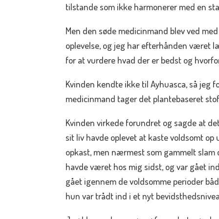
tilstande som ikke harmonerer med en sta
Men den søde medicinmand blev ved med at
oplevelse, og jeg har efterhånden været læn
for at vurdere hvad der er bedst og hvorfor
Kvinden kendte ikke til Ayhuasca, så jeg 
medicinmand tager det plantebaseret stof s
Kvinden virkede forundret og sagde at det
sit liv havde oplevet at kaste voldsomt op
opkast, men nærmest som gammelt slam de
havde været hos mig sidst, og var gået in
gået igennem de voldsomme perioder både 
hun var trådt ind i et nyt bevidsthedsnive