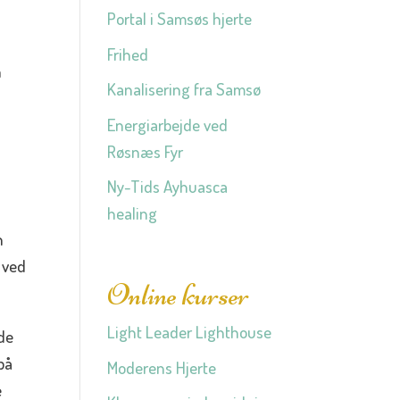
Portal i Samsøs hjerte
Frihed
n
Kanalisering fra Samsø
Energiarbejde ved
l
Røsnæs Fyr
Ny-Tids Ayhuasca
healing
n
 ved
Online kurser
Light Leader Lighthouse
nde
på
Moderens Hjerte
e