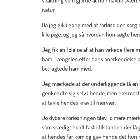
spaltning som gjorde at hun havde svært 
natur.
Da jeg gik i gang med at forløse den sorg
lille pige, og jeg så hvordan hun søgte 
Jeg fik en følelse af at han virkede flere 
ham. Længslen efter hans anerkendelse
betragtede ham med.
Jeg mærkede at der underliggende lå en s
genkendte sig selv i hende, men nærmest so
at takle hendes krav til nærvær.
Jo dybere forløsningen blev, jo mere mærk
som stædigt holdt fast i tilstanden der lå
at hendes far kom og gav hende det hun hav