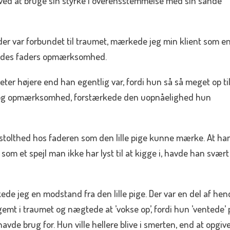
ved at bruge sin styrke i overensstemmelse med sin sande
 der var forbundet til traumet, mærkede jeg min klient som e
hendes faders opmærksomhed.
meter højere end han egentlig var, fordi hun så så meget op ti
 og opmærksomhed, forstærkede den uopnåelighed hun
tolthed hos faderen som den lille pige kunne mærke. At ha
m et spejl man ikke har lyst til at kigge i, havde han svært
ede jeg en modstand fra den lille pige. Der var en del af he
 gemt i traumet og nægtede at ’vokse op’, fordi hun ’ventede’ 
de brug for. Hun ville hellere blive i smerten, end at opgiv