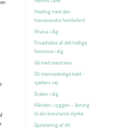
Merlins cave
gen
Healing med den
hawaiianske familieånd
Ohana i dig
Frisættelse af det hellige
feminine i dig
Gå med mestrene
Dit menneskelige kald –
sjælens vej
e
Gralen i dig
Hånden i ryggen – åbning
til din konstante styrke
af
e
Opdatering af dit